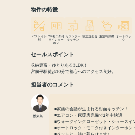
物件の特徴
バストイレ
TVモニタ付
カウンター
独立洗面台
浴室乾燥機
オートロッ
別
きインター
キッチン
ク
ホン
セールスポイント
収納豊富・ゆとりある3LDK！
宮前平駅徒歩10分で都心へのアクセス良好。
担当者のコメント
■家族の会話が生まれる対面キッチン！
■エアコン・床暖房完備で1年中快適
坂東島
■ウォークインクローゼット・シューズイ
■オートロック・モニタ付きインターホン
■ペットと一緒に暮らせます♪