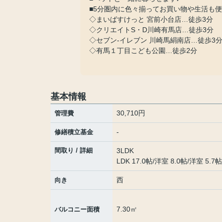
■5分圏内に色々揃ってお買い物や生活も
◇まいばすけっと 宮前小台店…徒歩3分
◇クリエイトS・D川崎有馬店…徒歩3分
◇セブン-イレブン 川崎馬絹南店…徒歩3
◇有馬１丁目こども公園…徒歩2分
基本情報
30,710円
管理費
-
修繕積立基金
間取り / 詳細
3LDK
LDK 17.0帖
/
洋室 8.0帖
/
洋室 5.7帖
西
向き
7.30㎡
バルコニー面積