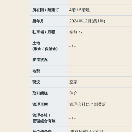
4階 / 5階建
所在階 / 階建て
2024年12月(築1年)
築年月
駐車場 / 月額
空無 / -
土地
- / -
(敷金 / 保証金)
-
接道状況
-
地勢
空家
現況
仲介
取引態様
管理会社に全部委託
管理形態
管理会社 /
- / -
管理組合有無
その他条件
事務所使用／不可