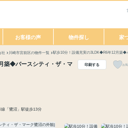
お客様の声
物件探し
家
駅歩10分！設備充実の3LDK◆R6年12月
会社
川崎市宮前区の物件一覧
12月築◆バースシティ・ザ・マ
印刷する
お気
線「鷺沼」駅徒歩13分