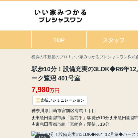
TOP
スタッフ
横浜の不動産のプロ！いい家みつかるプレシャスワン株式
駅歩10分！設備充実の3LDK◆R6年
ーク鷺沼 401号室
7,980
万円
支払いシミュレーション
神奈川県
川崎市宮前区
有馬
１丁目
東急田園都市線「宮前平」駅徒歩10分
東急田園都市
東急田園都市線「宮崎台」駅徒歩19分