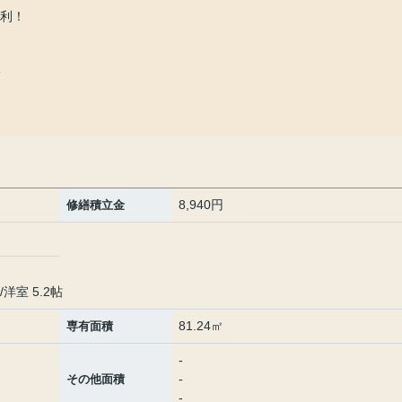
便利！
分
8,940円
修繕積立金
/
洋室 5.2帖
81.24㎡
専有面積
-
-
その他面積
-