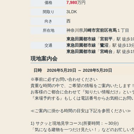
7,980
万円
価格
3LDK
間取り
西
向き
神奈川県
川崎市宮前区
有馬
１丁目
所在地
東急田園都市線
「
宮前平
」駅 徒歩1
東急田園都市線
「
鷺沼
」駅 徒歩13
交通
東急田園都市線
「
宮崎台
」駅 徒歩1
現地案内会
日時
2026年5月20日 ～ 2028年5月20日
※事前に必ずお問い合わせください
貴重な時間の中で、ご希望の情報をご案内いたします
お客様のご都合に合わせて『知りたい情報だけ』とい
『来場予約する』もしくは電話番号からお気軽にお問い
≪ご案内に掛かる時間の目安は下記を参照ください≫
1) サクッと現地見学コース(所要時間：～30分)
「気になる建物を一つだけ見たい！」などのお忙しい