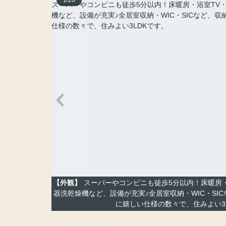
1
/
28
【外観】
スーパーやコンビニも徒歩5分以内！床暖房
器洗乾燥機など、設備が充実♪全居室収納・WIC・SI
に嬉しい仕様の数々で、住みよい3