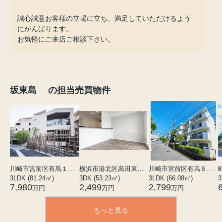
誠心誠意お客様の立場に立ち、満足していただけるよう
にがんばります。
お気軽にご来店ご相談下さい。
坂東島 の担当売買物件
川崎市宮前区有馬１丁目
横浜市港北区高田東４丁目
川崎市宮前区有馬６丁目
3LDK (81.24㎡)
3DK (53.23㎡)
3LDK (66.08㎡)
3
7,980
2,499
2,799
万円
万円
万円
もっと見る