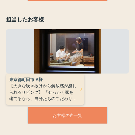
担当したお客様
東京都町田市 A様
【大きな吹き抜けから解放感が感じ
られるリビング】
「せっかく家を
建てるなら、自分たちのこだわりを
詰め込んだ注文住宅にしたい」そん
な想いで始めた家づくり。SUUMO
お客様の声一覧
カウンターで紹介されたのが、プレ
シャスワンさんとの出会いでした。
決め手は、予算内で理想を叶えてく