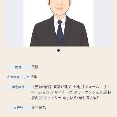
男性
性別
6年
不動産キャリア
【売買物件】新築戸建て,土地,リフォーム・リノ
得意物件
ベーション,デザイナーズ,タワーマンション,高齢
者向け,ファミリー向け,駅近物件,海近物件
鹿児島県
出身地