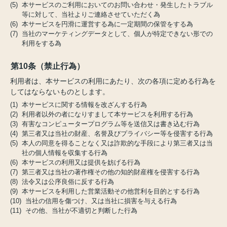
(5) 本サービスのご利用においてのお問い合わせ・発生したトラブル
等に対して、当社よりご連絡させていただく為
(6) 本サービスを円滑に運営する為に一定期間の保管をする為
(7) 当社のマーケティングデータとして、個人が特定できない形での
利用をする為
第10条（禁止行為）
利用者は、本サービスの利用にあたり、次の各項に定める行為を
してはならないものとします。
(1) 本サービスに関する情報を改ざんする行為
(2) 利用者以外の者になりすまして本サービスを利用する行為
(3) 有害なコンピュータープログラム等を送信又は書き込む行為
(4) 第三者又は当社の財産、名誉及びプライバシー等を侵害する行為
(5) 本人の同意を得ることなく又は詐欺的な手段により第三者又は当
社の個人情報を収集する行為
(6) 本サービスの利用又は提供を妨げる行為
(7) 第三者又は当社の著作権その他の知的財産権を侵害する行為
(8) 法令又は公序良俗に反する行為
(9) 本サービスを利用した営業活動その他営利を目的とする行為
(10) 当社の信用を傷つけ、又は当社に損害を与える行為
(11) その他、当社が不適切と判断した行為