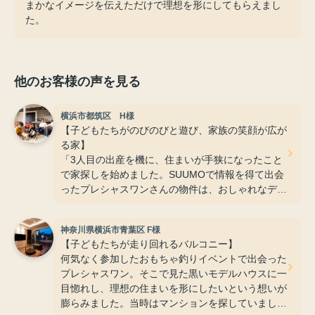
まかなイメージを伝えただけで理想を形にしてもらえまし
た。
他のお客様の声を見る
横浜市都筑区 H様
【子どもたちがのびのびと遊び、家族の笑顔が広が
る家】
「3人目の出産を機に、住まいが手狭になったこと
で家探しを始めました。SUUMOで情報を得て出会
ったプレシャスワンさんの物件は、おしゃれなデザ
インや抜群の収納力、そして広いお庭など、玄関に
入った瞬間に『ここだ』と確信するほど理想そのも
神奈川県横浜市青葉区 F様
のでした。担当の西村さんはレスポンスが非常に早
【子どもたちが走り回れるバルコニー】
く、その誠実な対応に安心してお任せできたことが
何気なく参加したおもちゃ釣りイベントで出会った
決め手です。吹き抜けから差し込む柔らかな光の中
プレシャスワン。そこで見た黒いモデルハウスに一
で、子どもたちがのびのびと遊び回る姿を眺める時
目惚れし、理想の住まいを形にしたいという想いが
間は何よりの幸せです。これからもこの家で、家族
膨らみました。当時はマンションを探していました
みんなで明るく豊かな毎日を積み重ねていけるのが