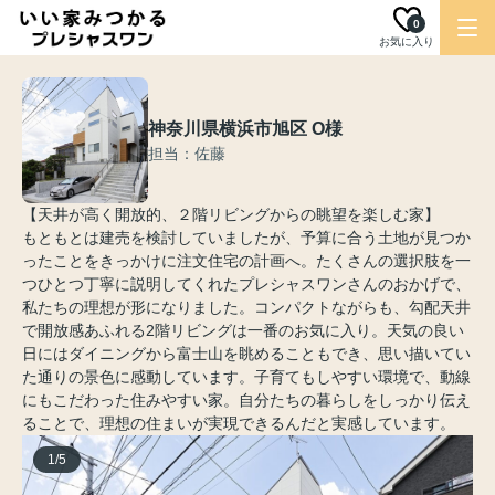
0
お気に入り
神奈川県横浜市旭区 O様
担当：佐藤
【天井が高く開放的、２階リビングからの眺望を楽しむ家】
もともとは建売を検討していましたが、予算に合う土地が見つか
ったことをきっかけに注文住宅の計画へ。たくさんの選択肢を一
つひとつ丁寧に説明してくれたプレシャスワンさんのおかげで、
私たちの理想が形になりました。コンパクトながらも、勾配天井
で開放感あふれる2階リビングは一番のお気に入り。天気の良い
日にはダイニングから富士山を眺めることもでき、思い描いてい
た通りの景色に感動しています。子育てもしやすい環境で、動線
にもこだわった住みやすい家。自分たちの暮らしをしっかり伝え
ることで、理想の住まいが実現できるんだと実感しています。
1
/
5