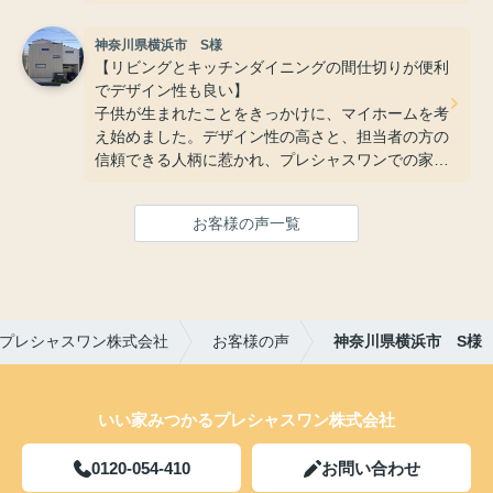
が、中庭やバルコニーといった家族のこだわりをす
本当に楽しみです。」
べて叶えることができ、今では子どもたちが毎日楽
神奈川県横浜市 S様
しく走り回れる、そんな夢のような住まいを手に入
【リビングとキッチンダイニングの間仕切りが便利
れることができました。
でデザイン性も良い】
子供が生まれたことをきっかけに、マイホームを考
え始めました。デザイン性の高さと、担当者の方の
信頼できる人柄に惹かれ、プレシャスワンでの家づ
くりを決意。私たちの「好き」を詰め込んだこだわ
りの空間は、暮らし始めた今、家族のかけがえのな
お客様の声一覧
い時間を育む、最高の場所になっています。快適
で、カスタマイズする楽しみも尽きない、大満足の
住まいが完成しました。
プレシャスワン株式会社
お客様の声
神奈川県横浜市 S様
いい家みつかるプレシャスワン株式会社
0120-054-410
お問い合わせ