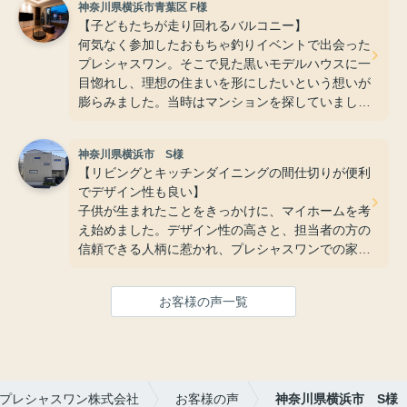
神奈川県横浜市青葉区 F様
のでした。担当の西村さんはレスポンスが非常に早
【子どもたちが走り回れるバルコニー】
く、その誠実な対応に安心してお任せできたことが
何気なく参加したおもちゃ釣りイベントで出会った
決め手です。吹き抜けから差し込む柔らかな光の中
プレシャスワン。そこで見た黒いモデルハウスに一
で、子どもたちがのびのびと遊び回る姿を眺める時
目惚れし、理想の住まいを形にしたいという想いが
間は何よりの幸せです。これからもこの家で、家族
膨らみました。当時はマンションを探していました
みんなで明るく豊かな毎日を積み重ねていけるのが
が、中庭やバルコニーといった家族のこだわりをす
本当に楽しみです。」
べて叶えることができ、今では子どもたちが毎日楽
神奈川県横浜市 S様
しく走り回れる、そんな夢のような住まいを手に入
【リビングとキッチンダイニングの間仕切りが便利
れることができました。
でデザイン性も良い】
子供が生まれたことをきっかけに、マイホームを考
え始めました。デザイン性の高さと、担当者の方の
信頼できる人柄に惹かれ、プレシャスワンでの家づ
くりを決意。私たちの「好き」を詰め込んだこだわ
りの空間は、暮らし始めた今、家族のかけがえのな
お客様の声一覧
い時間を育む、最高の場所になっています。快適
で、カスタマイズする楽しみも尽きない、大満足の
住まいが完成しました。
プレシャスワン株式会社
お客様の声
神奈川県横浜市 S様