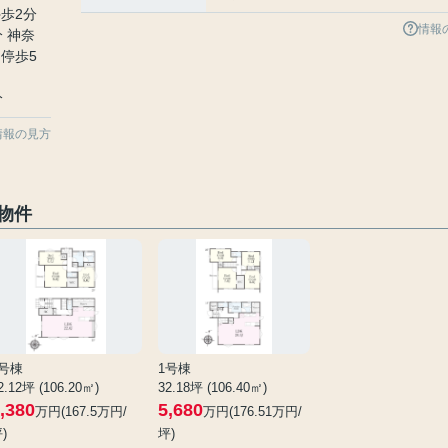
歩2分
情報
分 神奈
停歩5
分
情報の見方
物件
4号棟
1号棟
2.12坪 (106.20㎡)
32.18坪 (106.40㎡)
,380
5,680
万円(167.5万円/
万円(176.51万円/
)
坪)