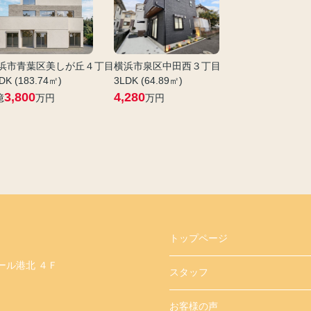
浜市青葉区美しが丘４丁目
横浜市泉区中田西３丁目
DK (183.74㎡)
3LDK (64.89㎡)
3,800
4,280
億
万円
万円
トップページ
ール港北 ４Ｆ
スタッフ
お客様の声