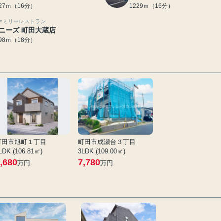
227ｍ（16分）
1229ｍ（16分）
ァミリーレストラン
ニーズ 町田大蔵店
398ｍ（18分）
町田市旭町１丁目
町田市成瀬台３丁目
LDK (106.81㎡)
3LDK (109.00㎡)
,680
7,780
万円
万円