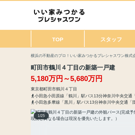
TOP
スタッフ
横浜の不動産のプロ！いい家みつかるプレシャスワン株式
町田市鶴川４丁目の新築一戸建
5,180万円～5,680万円
東京都
町田市
鶴川
４丁目
小田急小田原線「鶴川」駅バス13分神奈川中央交通
小田急多摩線「黒川」駅バス13分神奈川中央交通「
1
/
25