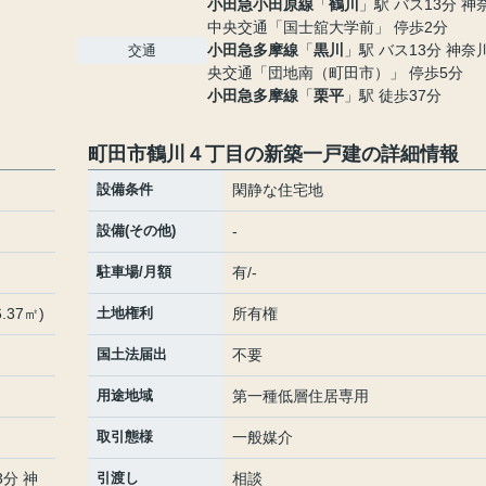
小田急小田原線
「
鶴川
」駅 バス13分 神
中央交通「国士舘大学前」 停歩2分
小田急多摩線
「
黒川
」駅 バス13分 神奈
交通
央交通「団地南（町田市）」 停歩5分
小田急多摩線
「
栗平
」駅 徒歩37分
町田市鶴川４丁目の新築一戸建の詳細情報
設備条件
閑静な住宅地
設備(その他)
-
駐車場/月額
有/-
.37㎡)
土地権利
所有権
国土法届出
不要
用途地域
第一種低層住居専用
取引態様
一般媒介
3分 神
引渡し
相談