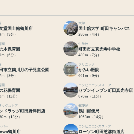
店
大学
文堂国士館鶴川店
国士舘大学 町田キャンパス
29ｍ（3分）
280ｍ（4分）
育園
中学校
の木保育園
町田市立真光寺中学校
79ｍ（6分）
489ｍ（7分）
園
クリニック
田市立鶴川月の子児童公園
かみい医院
17ｍ（8分）
661ｍ（9分）
育園
コンビニエンスストア
の花保育園
セブンイレブン町田真光寺店
30ｍ（11分）
870ｍ（11分）
ラッグストア
郵便局
ンドラッグ町田野津田店
鶴川郵便局
030ｍ（13分）
1063ｍ（14分）
ーパー
コンビニエンスストア
anwa鶴川店
ローソン町田芝溝街道店