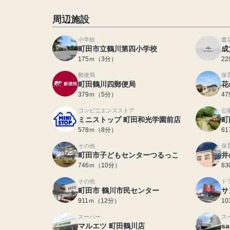
周辺施設
小学校
書
町田市立鶴川第四小学校
成
175ｍ（3分）
2
郵便局
保
町田鶴川四郵便局
花
379ｍ（5分）
4
コンビニエンスストア
公
ミニストップ 町田和光学園前店
町
578ｍ（8分）
6
その他
保
町田市子どもセンターつるっこ
井
746ｍ（10分）
8
その他
ド
町田市 鶴川市民センター
サ
911ｍ（12分）
1
スーパー
ス
マルエツ 町田鶴川店
s