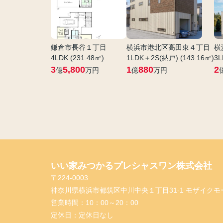
鎌倉市長谷１丁目
横浜市港北区高田東４丁目
横
4LDK (231.48㎡)
1LDK＋2S(納戸) (143.16㎡)
3L
3
5,800
1
880
2
億
万円
億
万円
いい家みつかるプレシャスワン株式会社
〒224-0003
神奈川県横浜市都筑区中川中央１丁目31-1 モザイクモ
営業時間：
10：00～20：00
定休日：
定休日なし