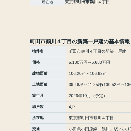
東京都
町田市
鶴川
４丁目
所在地
町田市鶴川４丁目の新築一戸建の基本情報
物件名
町田市鶴川４丁目の新築一戸建
価格
5,180万円～5,680万円
建物面積
106.20㎡～106.82㎡
土地面積
39.48坪～41.25坪(130.52㎡～136
築年月
2026年10月（予定）
総戸数
4戸
所在地
東京都
町田市
鶴川
４丁目
交通
小田急小田原線
「
鶴川
」駅 バス1