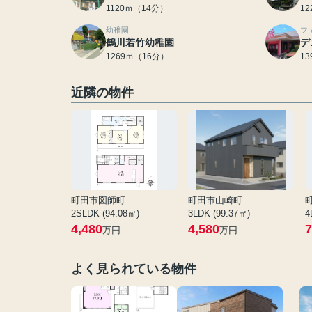
1120ｍ（14分）
1
幼稚園
フ
鶴川若竹幼稚園
デ
1269ｍ（16分）
1
近隣の物件
町田市図師町
町田市山崎町
2SLDK (94.08㎡)
3LDK (99.37㎡)
4
4,480
4,580
7
万円
万円
よく見られている物件