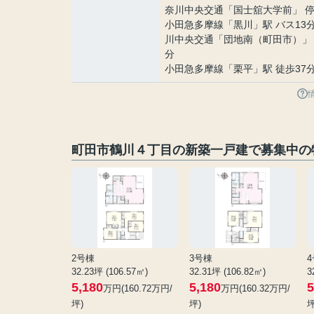
奈川中央交通「国士舘大学前」 停
小田急多摩線
「
黒川
」駅 バス13
川中央交通「団地南（町田市）」 
分
小田急多摩線
「
栗平
」駅 徒歩37
町田市鶴川４丁目の新築一戸建で募集中の
2号棟
3号棟
32.23坪 (106.57㎡)
32.31坪 (106.82㎡)
3
5,180
5,180
5
万円(160.72万円/
万円(160.32万円/
坪)
坪)
坪