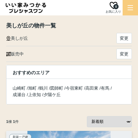
0
お気に入り
美しが丘の物件一覧
美しが丘
変更
販売中
変更
おすすめのエリア
山崎町
/
旭町
/
鶴川
/
図師町
/
今宿東町
/
高田東
/
有馬
/
成瀬台
/
上依知
/
夕陽ケ丘
1
棟
1
件
新築一戸建