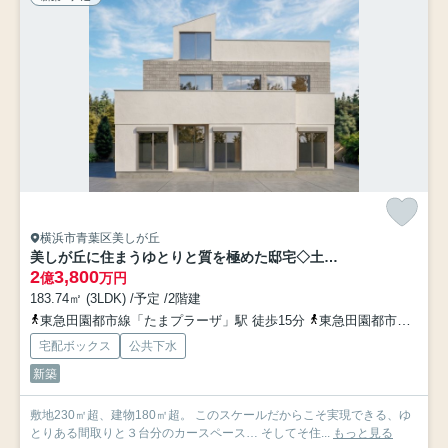
横浜市青葉区美しが丘
美しが丘に住まうゆとりと質を極めた邸宅◇土地７０坪・建物５５坪◇カースペース並列３台
2
3,800
億
万円
183.74㎡ (3LDK) /予定 /2階建
東急田園都市線「たまプラーザ」駅 徒歩15分
東急田園都市線「あざみ野」駅 徒歩25分
宅配ボックス
公共下水
新築
敷地230㎡超、建物180㎡超。 このスケールだからこそ実現できる、ゆ
とりある間取りと３台分のカースペース… そしてそ住...
もっと見る